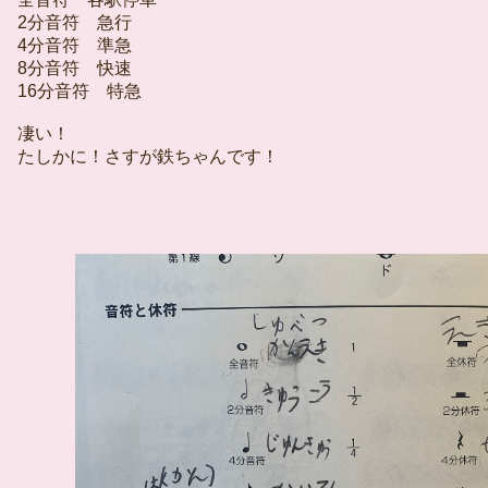
2分音符 急行
4分音符 準急
8分音符 快速
16分音符 特急
凄い！
たしかに！さすが鉄ちゃんです！