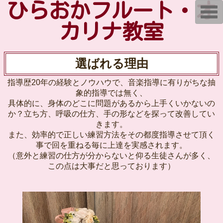
ひらおかフルート・オ
T
o
g
カリナ教室
g
l
e
n
選ばれる理由
a
v
i
指導歴20年の経験とノウハウで、音楽指導に有りがちな抽
g
a
象的指導では無く、
t
具体的に、身体のどこに問題があるから上手くいかないの
i
か？立ち方、呼吸の仕方、手の形などを探って改善してい
o
n
きます。
また、効率的で正しい練習方法をその都度指導させて頂く
事で回を重ねる毎に上達を実感されます。
（意外と練習の仕方が分からないと仰る生徒さんが多く、
この点は大事だと思っております）