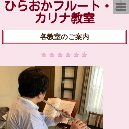
ひらおかフルート・オ
T
o
g
カリナ教室
g
l
e
n
各教室のご案内
a
v
i
g
a
t
i
o
n