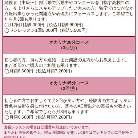
経験者（中級〜）部活動で活動中やコンクールを目指す高校生の
方、今よりさらにスキルアップしたい大人の方、独学ではなかなか
克服出来なかった問題点や表現力にフォーカスします。ご希望でし
たら月3回も承ります。
◯月2回月額9,000円（税込月額9,900円）
◯ワンレッスン1回5,000円（税込5,500円）
オカリナ30分コース
（3回/月）
初心者の方、持ち方や運指、また楽譜の見方からお教えします。
また楽器のご購入のご相談も承ります。
◯月額6,600円（税込月額7,260円）
オカリナ45分コース
（2回/月）
初心者の方でお忙しくて月2回が良い方や、経験者の方でより良い
音色や技術を身に付けたい方、基本のAC管以外の楽器もお教えい
たします。ご希望でしたら月3回も承ります
◯月額6,600円（税込月額7,260円）
出張レッスンの場合は交通費を別途頂いております。
またお仕事等の都合上、曜日時間固定が難しい場合はフレキシブルに予約をご
相談頂けます。