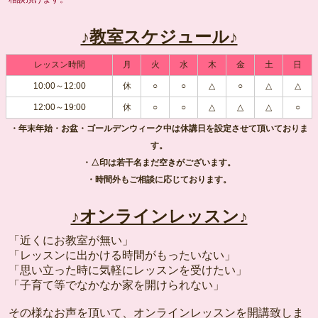
♪教室スケジュール♪
レッスン時間
月
火
水
木
金
土
日
10:00～12:00
休
○
○
△
○
△
△
12:00～19:00
休
○
○
△
△
△
○
・年末年始・お盆・ゴールデンウィーク中は休講日を設定させて頂いておりま
す。
・△印は若干名まだ空きがございます。
・時間外もご相談に応じております。
♪オンラインレッスン♪
「近くにお教室が無い」
「レッスンに出かける時間がもったいない」
「思い立った時に気軽にレッスンを受けたい」
「子育て等でなかなか家を開けられない」
その様なお声を頂いて、オンラインレッスンを開講致しま