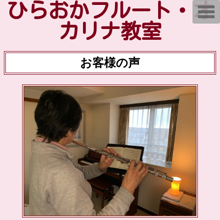
ひらおかフルート・オ
T
o
g
カリナ教室
g
l
e
n
お客様の声
a
v
i
g
a
t
i
o
n