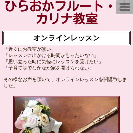
ひらおかフルート・オ
T
o
g
カリナ教室
g
l
e
n
オンラインレッスン
a
v
i
「近くにお教室が無い」
g
a
「レッスンに出かける時間がもったいない」
t
「思い立った時に気軽にレッスンを受けたい」
i
「子育て等でなかなか家を開けられない」
o
n
その様なお声を頂いて、オンラインレッスンを開講致しま
した。