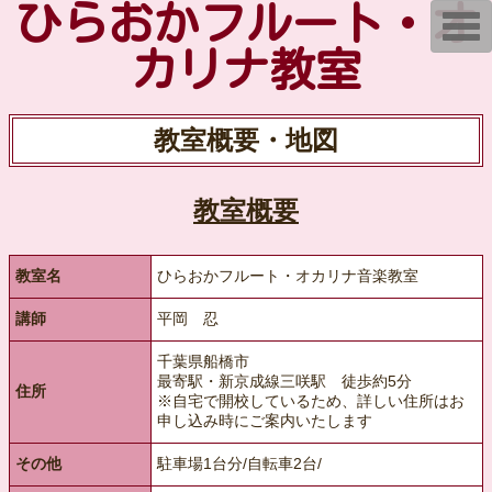
ひらおかフルート・オ
T
o
g
カリナ教室
g
l
e
n
教室概要・地図
a
v
i
g
a
教室概要
t
i
o
n
教室名
ひらおかフルート・オカリナ音楽教室
講師
平岡 忍
千葉県船橋市
最寄駅・新京成線三咲駅 徒歩約5分
住所
※自宅で開校しているため、詳しい住所はお
申し込み時にご案内いたします
その他
駐車場1台分/自転車2台/